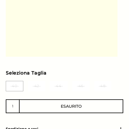
Seleziona Taglia
40
42
44
46
48
ESAURITO
Spedizione e resi