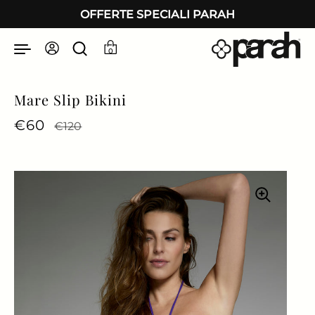
Passa ai contenuti
OFFERTE SPECIALI PARAH
0
Mare Slip Bikini
Prezzo di listino
€60
Prezzo di vendita
€120