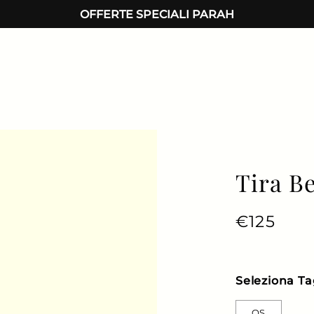
OFFERTE SPECIALI PARAH
Tira B
Prezzo di
€125
Prezz
Seleziona Ta
OS