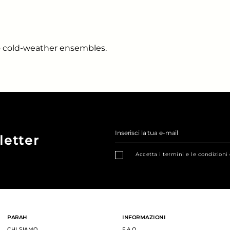
to cold-weather ensembles.
Inserisci la tua e-mail
letter
Accetta i termini e le condizioni
PARAH
INFORMAZIONI
CHI SIAMO
F.A.Q.