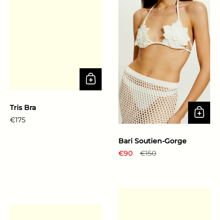
Tris Bra
Prix régulier
€175
Bari Soutien-Gorge
Prix régulier
€90
Prix de solde
€150