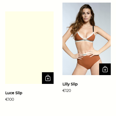
Lilly Slip
Prix régulier
€120
Luce Slip
Prix régulier
€100