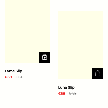
Lame Slip
Prix régulier
€60
Prix de solde
€120
Luna Slip
Prix régulier
€88
Prix de solde
€175