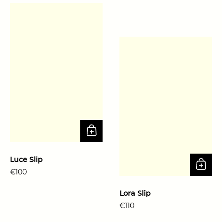
Luce Slip
Prix régulier
€100
Lora Slip
Prix régulier
€110