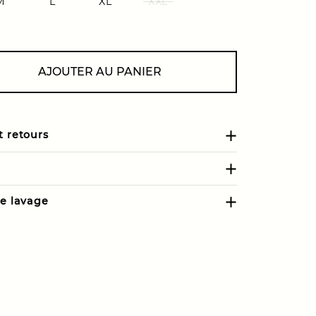
M
L
XL
XXL
AJOUTER AU PANIER
t retours
de lavage