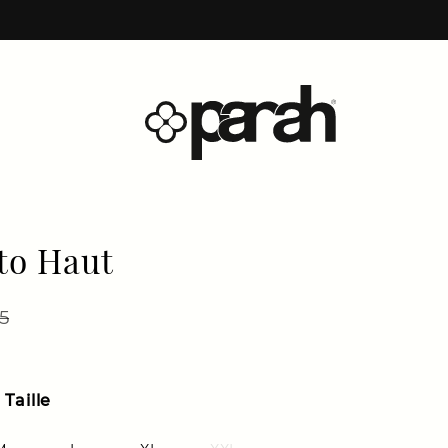
to Haut
lier
 de solde
5
Taille