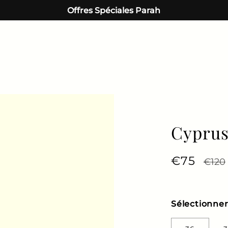
Offres Spéciales Parah
Cyprus
Prix régu
€75
Prix 
€120
Sélectionner 