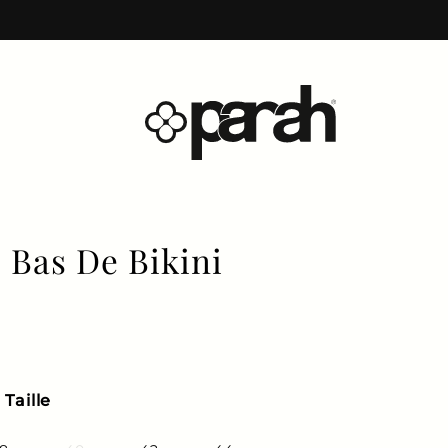
 Bas De Bikini
lier
de solde
Taille