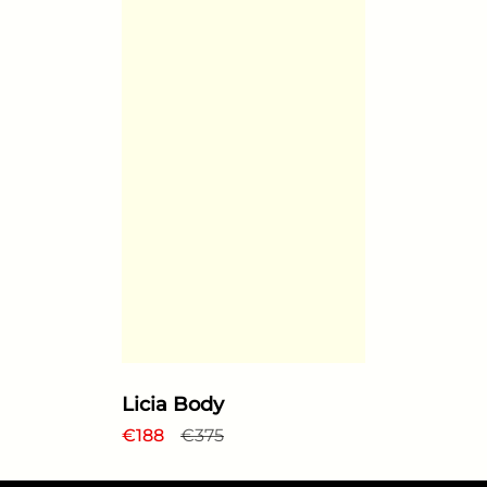
Licia Body
Prix régulier
€188
Prix de solde
€375